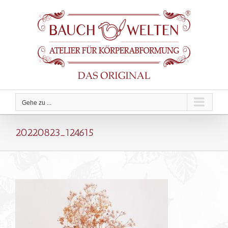
Zum
Inhalt
springen
Gehe zu ...
20220823_124615