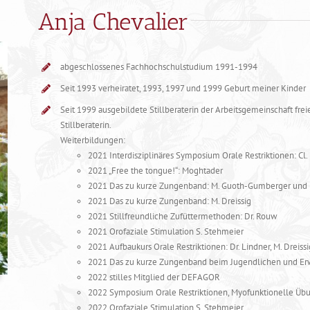
Anja Chevalier
abgeschlossenes Fachhochschulstudium 1991-1994
Seit 1993 verheiratet, 1993, 1997 und 1999 Geburt meiner Kinder
Seit 1999 ausgebildete Stillberaterin der Arbeitsgemeinschaft freie
Stillberaterin.
Weiterbildungen:
2021 Interdisziplinäres Symposium Orale Restriktionen: Cl.
2021 „Free the tongue!“: Moghtader
2021 Das zu kurze Zungenband: M. Guoth-Gumberger und D
2021 Das zu kurze Zungenband: M. Dreissig
2021 Stillfreundliche Zufüttermethoden: Dr. Rouw
2021 Orofaziale Stimulation S. Stehmeier
2021 Aufbaukurs Orale Restriktionen: Dr. Lindner, M. Dreissig
2021 Das zu kurze Zungenband beim Jugendlichen und Erwa
2022 stilles Mitglied der DEFAGOR
2022 Symposium Orale Restriktionen, Myofunktionelle Übung
2022 Orofaziale Stimulation S. Stehmeier