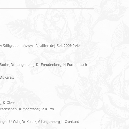
r Stillgruppen (www.afs-stillen.de). Seit 2009 freie
 Bothe, Dr. Langenberg, Dr. Freudenberg, M. Furthenbach
r. Karall
, K. Giese
chsenen Dr. Moghtader, St. Kurth
en U. Guhr, Dr. Kanitz, V. Langenberg, L. Overland