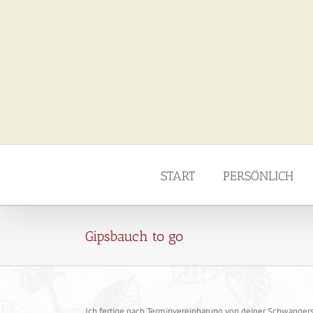
Zum
Inhalt
springen
START
PERSÖNLICH
Gipsbauch to go
Ich fertige nach Terminvereinbarung von deiner Schwanger