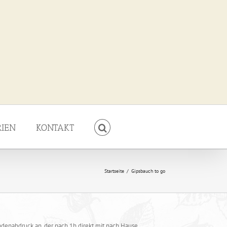
RIEN
KONTAKT
Startseite
/
Gipsbauch to go
denabdruck an, der nach 1h direkt mit nach Hause