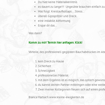
Du hast keine Materialkenntnis
es dauert zu lange!!! Ungeübte brauchen einfach 
Was folgt: Kreislaufkollaps….Stress…
überall Gipsspritzer und Dreck..
eine instabile Abformung
Erspar dir das…
Was dann?
Komm zu mir! Termin hier anfragen:
Klick!
Vorteile, des professionell gegipsten Bauchabdruckes im Ate
kein Dreck zu Hause
Sicherheit
Schnelligkeit
professionelles Material
mit dem Ergebnis ist es möglich, das optisch gewün
du kannst deinen Partner mitbringen oder eine weite
Zwei meiner Kolleginnen freuen sich auf einen pro
Bianca Marbach www.kleine-ewigkeiten.de