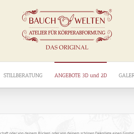
STILLBERATUNG
ANGEBOTE 3D und 2D
GALE
schaft oder von deinem Rücken, oder von deinem schönen Dekollete einen Gipsbin