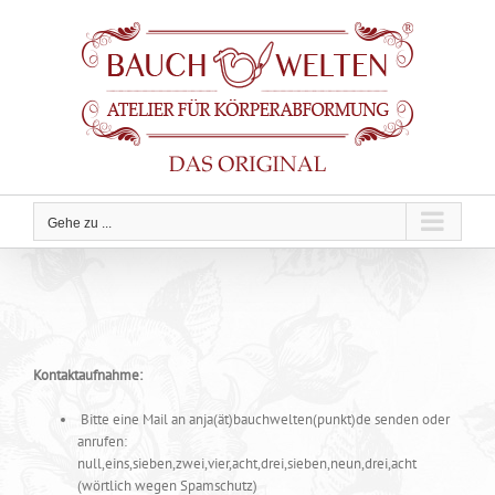
Zum
Inhalt
springen
Gehe zu ...
Kontaktaufnahme:
Bitte eine Mail an anja(ät)bauchwelten(punkt)de senden oder
anrufen:
null,eins,sieben,zwei,vier,acht,drei,sieben,neun,drei,acht
(wörtlich wegen Spamschutz)