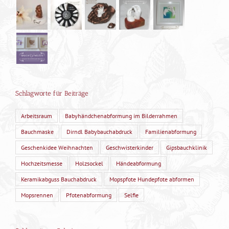
Schlagworte für Beiträge
Arbeitsraum
Babyhändchenabformung im Bilderrahmen
Bauchmaske
Dirndl Babybauchabdruck
Familienabformung
Geschenkidee Weihnachten
Geschwisterkinder
Gipsbauchklinik
Hochzeitsmesse
Holzsockel
Händeabformung
Keramikabguss Bauchabdruck
Mopspfote Hundepfote abformen
Mopsrennen
Pfotenabformung
Selfie