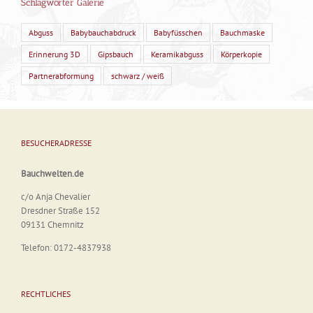
Schlagwörter Galerie
Abguss
Babybauchabdruck
Babyfüsschen
Bauchmaske
Erinnerung 3D
Gipsbauch
Keramikabguss
Körperkopie
Partnerabformung
schwarz / weiß
BESUCHERADRESSE
Bauchwelten.de
c/o Anja Chevalier
Dresdner Straße 152
09131 Chemnitz
Telefon: 0172-4837938
RECHTLICHES