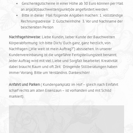
Geschenkgutscheine in einer Höhe ab 30 Euro können per Mail
an anja(ät)bauchwelten(punkt)de angefordert werden:
Bitte in dieser Mail folgende Angaben machen: 1. vollständige
Rechnungsadresse 2. Gutscheinhöhe 3. Vor und Nachname der
beschenkten Person
Nachfragehinweise:
Liebe Kundin, lieber Kunde der Bauchwelten
Körperabformung: Ich bitte Dich/ Euch ganz, ganz herzlich, von
Nachfragen („Wie weit ist mein Auftrag?“) abzusehen. In unserer
Kundenvereinbarung ist die ungefähre Fertigstellungszeit benannt.
Jeder Auftrag wird mit viel Liebe und Sorgfalt bearbeitet. Kreativität
dabei braucht Raum und oft Zeit. Dringende Stillberatungen haben
immer Vorrang. Bitte um Verständnis. Dankeschön!
Anfahrt und Parken
( Kundenparkplatz im Hof – gleich nach Einfahrt
scharf rechts am alten Eisenzaun – ist vorhanden und mit Schild
markiert).