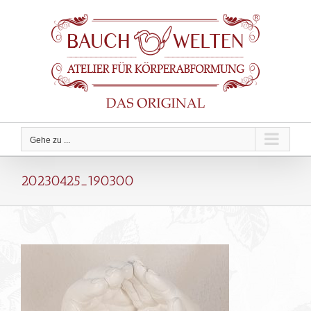
Zum
Inhalt
springen
Gehe zu ...
20230425_190300