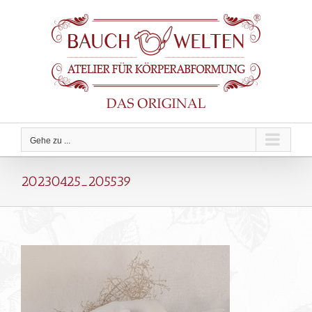
Zum
Inhalt
springen
Gehe zu ...
20230425_205539