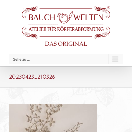
Zum
Inhalt
springen
Gehe zu ...
20230425_210526