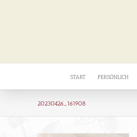
Zum
Inhalt
springen
START
PERSÖNLICH
20230426_161908