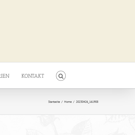
RIEN
KONTAKT
Startseite
/
Home
/
20230426_161908