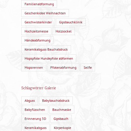
Familienabformung
Geschenkidee Weihnachten
Geschwisterkinder
Gipsbauchklinik
Hochzeitsmesse
Holzsockel
Händeabformung
Keramikabguss Bauchabdruck
Mopspfote Hundepfote abformen
Mopsrennen
Pfotenabformung
Selfie
Schlagwörter Galerie
Abguss
Babybauchabdruck
Babyfüsschen
Bauchmaske
Erinnerung 3D
Gipsbauch
Keramikabguss
Körperkopie