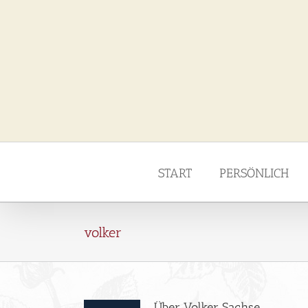
Zum
Inhalt
springen
START
PERSÖNLICH
volker
Über
Volker Sachse