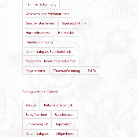
Familienabformung
Geschenkidee Weihnachten
Geschwisterkinder
Gipsbauchklinik
Hochzeitsmesse
Holzsockel
Händeabformung
Keramikabguss Bauchabdruck
Mopspfote Hundepfote abformen
Mopsrennen
Pfotenabformung
Selfie
Schlagwörter Galerie
Abguss
Babybauchabdruck
Babyfüsschen
Bauchmaske
Erinnerung 3D
Gipsbauch
Keramikabguss
Körperkopie