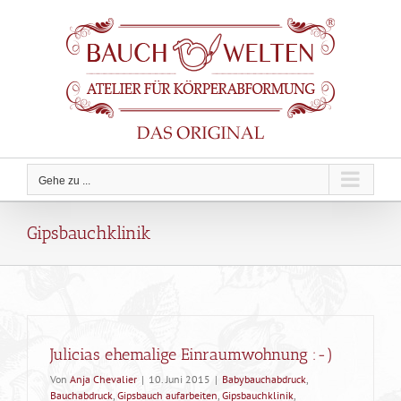
Zum
Inhalt
springen
Gehe zu ...
Gipsbauchklinik
Julicias ehemalige Einraumwohnung :-)
Von
Anja Chevalier
|
10. Juni 2015
|
Babybauchabdruck
,
Bauchabdruck
,
Gipsbauch aufarbeiten
,
Gipsbauchklinik
,