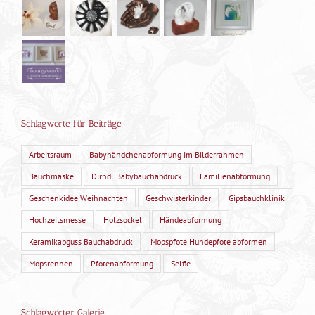
Schlagworte für Beiträge
Arbeitsraum
Babyhändchenabformung im Bilderrahmen
Bauchmaske
Dirndl Babybauchabdruck
Familienabformung
Geschenkidee Weihnachten
Geschwisterkinder
Gipsbauchklinik
Hochzeitsmesse
Holzsockel
Händeabformung
Keramikabguss Bauchabdruck
Mopspfote Hundepfote abformen
Mopsrennen
Pfotenabformung
Selfie
Schlagwörter Galerie