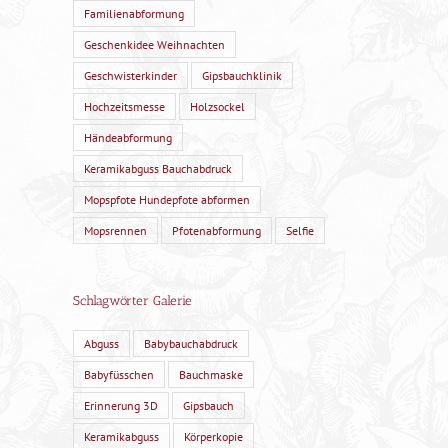
Familienabformung
Geschenkidee Weihnachten
Geschwisterkinder
Gipsbauchklinik
Hochzeitsmesse
Holzsockel
Händeabformung
Keramikabguss Bauchabdruck
Mopspfote Hundepfote abformen
Mopsrennen
Pfotenabformung
Selfie
Schlagwörter Galerie
Abguss
Babybauchabdruck
Babyfüsschen
Bauchmaske
Erinnerung 3D
Gipsbauch
Keramikabguss
Körperkopie