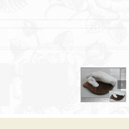
Mann mit
Kunstschwangerba
 WOW … !
Schutz und Schirm
Wehensimulator 
Gipsabdruck…