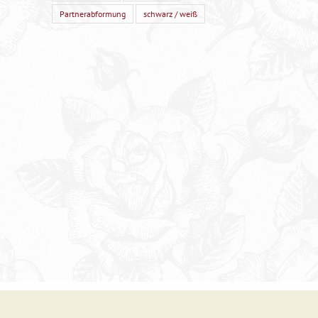
Partnerabformung
schwarz / weiß
uch,
und