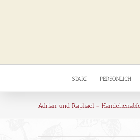
Zum
Inhalt
springen
START
PERSÖNLICH
Adrian und Raphael – Händchenabf