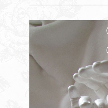
Zeige
grösseres
Bild