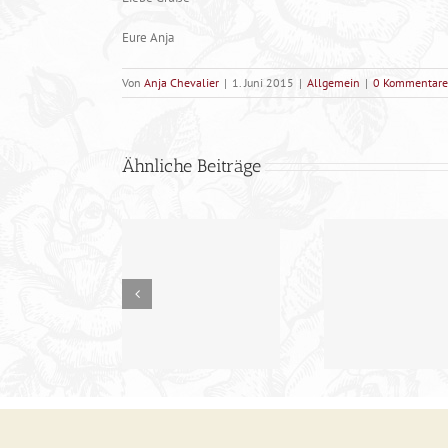
Eure Anja
Von
Anja Chevalier
|
1. Juni 2015
|
Allgemein
|
0 Kommentare
Ähnliche Beiträge
Tun oder Nichttun,
Fünf kleine
das ist hier die
… BODY …
Krabbelfinger…
Frage….