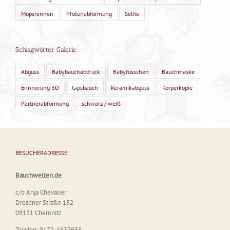
Mopsrennen
Pfotenabformung
Selfie
Schlagwörter Galerie
Abguss
Babybauchabdruck
Babyfüsschen
Bauchmaske
Erinnerung 3D
Gipsbauch
Keramikabguss
Körperkopie
Partnerabformung
schwarz / weiß
BESUCHERADRESSE
Bauchwelten.de
c/o Anja Chevalier
Dresdner Straße 152
09131 Chemnitz
Telefon: 0172-4837938