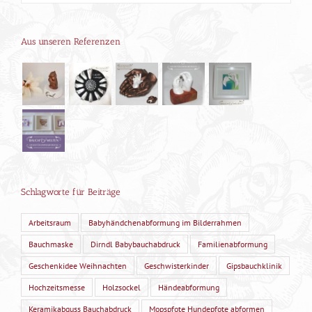
Aus unseren Referenzen
Schlagworte für Beiträge
Arbeitsraum
Babyhändchenabformung im Bilderrahmen
Bauchmaske
Dirndl Babybauchabdruck
Familienabformung
Geschenkidee Weihnachten
Geschwisterkinder
Gipsbauchklinik
Hochzeitsmesse
Holzsockel
Händeabformung
Keramikabguss Bauchabdruck
Mopspfote Hundepfote abformen