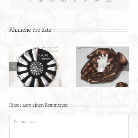
Mail
Ähnliche Projekte
Nils und Nelly:
Geschwisterhändchen
Fünf kleine
auf edlem Holzsockel
Krabbelfinger in den
mit
Elternhänden
handgeschriebenem
Namenszug
Hinterlasse einen Kommentar
Kommentar