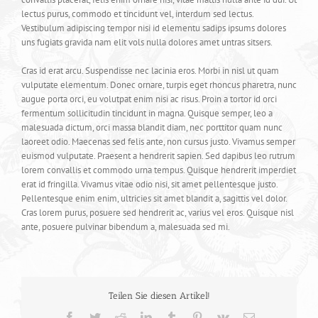
lectus purus, commodo et tincidunt vel, interdum sed lectus.
Vestibulum adipiscing tempor nisi id elementu sadips ipsums dolores
uns fugiats gravida nam elit vols nulla dolores amet untras sitsers.
Cras id erat arcu. Suspendisse nec lacinia eros. Morbi in nisl ut quam
vulputate elementum. Donec ornare, turpis eget rhoncus pharetra, nunc
augue porta orci, eu volutpat enim nisi ac risus. Proin a tortor id orci
fermentum sollicitudin tincidunt in magna. Quisque semper, leo a
malesuada dictum, orci massa blandit diam, nec porttitor quam nunc
laoreet odio. Maecenas sed felis ante, non cursus justo. Vivamus semper
euismod vulputate. Praesent a hendrerit sapien. Sed dapibus leo rutrum
lorem convallis et commodo urna tempus. Quisque hendrerit imperdiet
erat id fringilla. Vivamus vitae odio nisi, sit amet pellentesque justo.
Pellentesque enim enim, ultricies sit amet blandit a, sagittis vel dolor.
Cras lorem purus, posuere sed hendrerit ac, varius vel eros. Quisque nisl
ante, posuere pulvinar bibendum a, malesuada sed mi.
Teilen Sie diesen Artikel!
Facebook
Twitter
Reddit
LinkedIn
Tumblr
Pinterest
Vk
E-