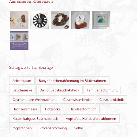
Aus unseren Referenzen
Schlagworte für Beiträge
Arbeitsraum
Babyhändchenabformung im Bilderrahmen
Bauchmaske
Dirndl Babybauchabdruck
Familienabformung
Geschenkidee Weihnachten
Geschwisterkinder
Gipsbauchklinik
Hochzeitsmesse
Holzsockel
Händeabformung
Keramikabguss Bauchabdruck
Mopspfote Hundepfote abformen
Mopsrennen
Pfotenabformung
Selfie