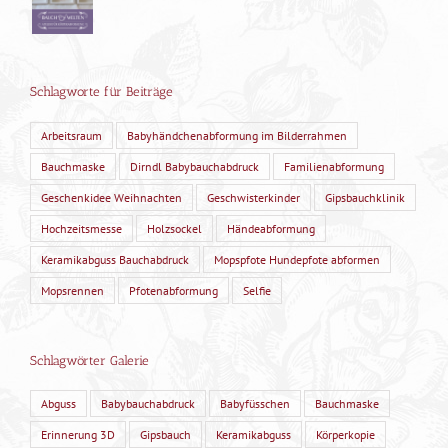
Schlagworte für Beiträge
Arbeitsraum
Babyhändchenabformung im Bilderrahmen
Bauchmaske
Dirndl Babybauchabdruck
Familienabformung
Geschenkidee Weihnachten
Geschwisterkinder
Gipsbauchklinik
Hochzeitsmesse
Holzsockel
Händeabformung
Keramikabguss Bauchabdruck
Mopspfote Hundepfote abformen
Mopsrennen
Pfotenabformung
Selfie
Schlagwörter Galerie
Abguss
Babybauchabdruck
Babyfüsschen
Bauchmaske
Erinnerung 3D
Gipsbauch
Keramikabguss
Körperkopie