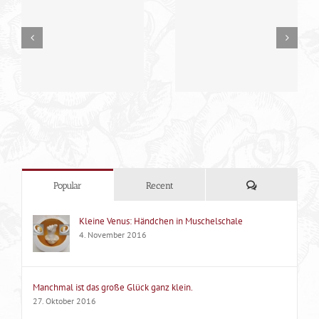
Tun oder Nichttun, das
… BODY … WOW … !
ist hier die Frage….
Kommentare
Popular
Recent
Kleine Venus: Händchen in Muschelschale
4. November 2016
Manchmal ist das große Glück ganz klein.
27. Oktober 2016