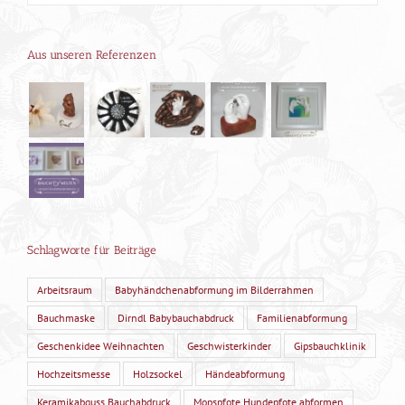
Aus unseren Referenzen
Schlagworte für Beiträge
Arbeitsraum
Babyhändchenabformung im Bilderrahmen
Bauchmaske
Dirndl Babybauchabdruck
Familienabformung
Geschenkidee Weihnachten
Geschwisterkinder
Gipsbauchklinik
Hochzeitsmesse
Holzsockel
Händeabformung
Keramikabguss Bauchabdruck
Mopspfote Hundepfote abformen