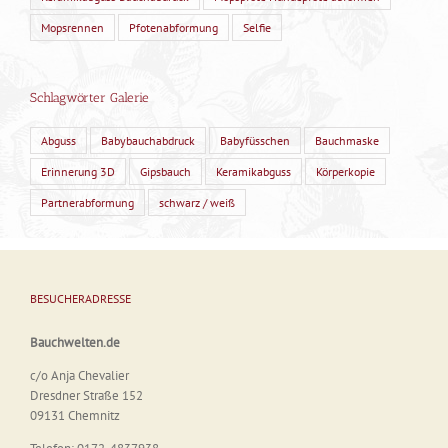
Mopsrennen
Pfotenabformung
Selfie
Schlagwörter Galerie
Abguss
Babybauchabdruck
Babyfüsschen
Bauchmaske
Erinnerung 3D
Gipsbauch
Keramikabguss
Körperkopie
Partnerabformung
schwarz / weiß
BESUCHERADRESSE
Bauchwelten.de
c/o Anja Chevalier
Dresdner Straße 152
09131 Chemnitz