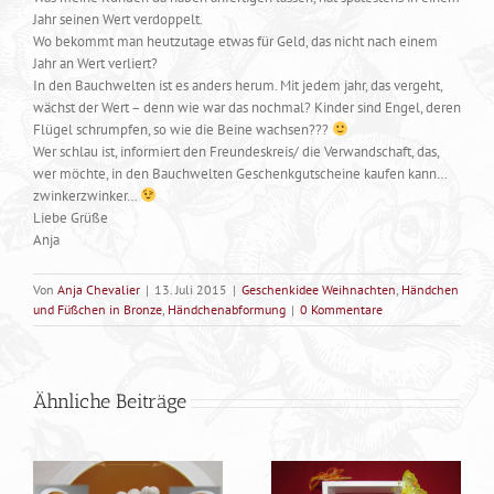
Jahr seinen Wert verdoppelt.
Wo bekommt man heutzutage etwas für Geld, das nicht nach einem
Jahr an Wert verliert?
In den Bauchwelten ist es anders herum. Mit jedem jahr, das vergeht,
wächst der Wert – denn wie war das nochmal? Kinder sind Engel, deren
Flügel schrumpfen, so wie die Beine wachsen???
Wer schlau ist, informiert den Freundeskreis/ die Verwandschaft, das,
wer möchte, in den Bauchwelten Geschenkgutscheine kaufen kann…
zwinkerzwinker…
Liebe Grüße
Anja
Von
Anja Chevalier
|
13. Juli 2015
|
Geschenkidee Weihnachten
,
Händchen
und Füßchen in Bronze
,
Händchenabformung
|
0 Kommentare
Ähnliche Beiträge