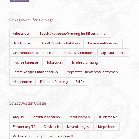
Schlagworte für Beiträge
Arbeitsraum
Babyhändchenabformung im Bilderrahmen
Bauchmaske
Dirndl Babybauchabdruck
Familienabformung
Geschenkidee Weihnachten
Geschwisterkinder
Gipsbauchklinik
Hochzeitsmesse
Holzsockel
Händeabformung
Keramikabguss Bauchabdruck
Mopspfote Hundepfote abformen
Mopsrennen
Pfotenabformung
Selfie
Schlagwörter Galerie
Abguss
Babybauchabdruck
Babyfüsschen
Bauchmaske
Erinnerung 3D
Gipsbauch
Keramikabguss
Körperkopie
Partnerabformung
schwarz / weiß