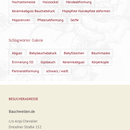
Hochzeitsmesse
Holzsockel
Händeabformung
Keramikabguss Bauchabdruck
Mopspfote Hundepfote abformen
Mopsrennen
Pfotenabformung
Selfie
Schlagwörter Galerie
Abguss
Babybauchabdruck
Babyfüsschen
Bauchmaske
Erinnerung 3D
Gipsbauch
Keramikabguss
Körperkopie
Partnerabformung
schwarz / weiß
BESUCHERADRESSE
Bauchwelten.de
c/o Anja Chevalier
Dresdner Straße 152