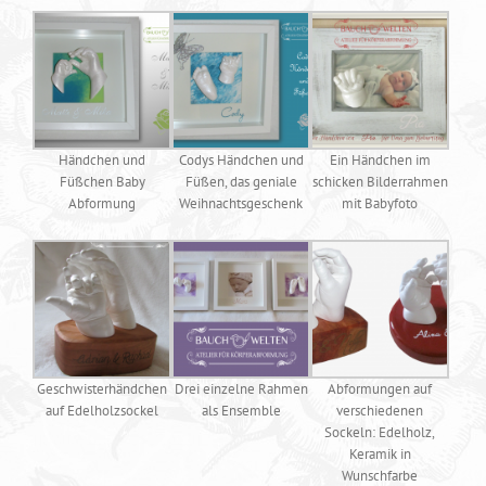
Händchen und
Codys Händchen und
Ein Händchen im
Füßchen Baby
Füßen, das geniale
schicken Bilderrahmen
Abformung
Weihnachtsgeschenk
mit Babyfoto
Geschwisterhändchen
Drei einzelne Rahmen
Abformungen auf
auf Edelholzsockel
als Ensemble
verschiedenen
Sockeln: Edelholz,
Keramik in
Wunschfarbe