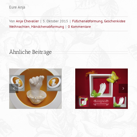
Eure Anja
Von
Anja Chevalier
|
5. Oktober 2015
|
Füßchenabformung
,
Geschenkidee
Weihnachten
,
Händchenabformung
|
0 Kommentare
Ähnliche Beiträge
Saskia und die
Traumzeiten
Erinnerungen …